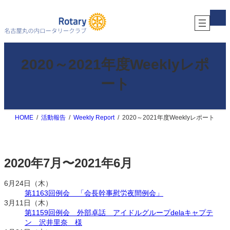
内
ア
容
イ
コ
を
ン
ス
リ
キ
ン
ク
ッ
2020～2021年度Weeklyレポ
プ
ート
HOME
活動報告
Weekly Report
2020～2021年度Weeklyレポート
2020年7月〜2021年6月
6月24日（木）
第1163回例会 「会長幹事慰労夜間例会」
3月11日（木）
第1159回例会 外部卓話 アイドルグループdelaキャプテ
ン 沢井里奈 様