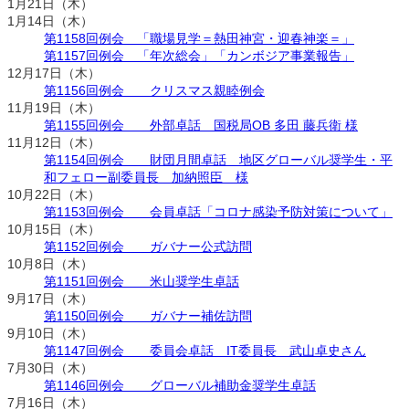
1月21日（木）
1月14日（木）
第1158回例会 「職場見学＝熱田神宮・迎春神楽＝」
第1157回例会 「年次総会」「カンボジア事業報告」
12月17日（木）
第1156回例会 クリスマス親睦例会
11月19日（木）
第1155回例会 外部卓話 国税局OB 多田 藤兵衛 様
11月12日（木）
第1154回例会 財団月間卓話 地区グローバル奨学生・平
和フェロー副委員長 加納照臣 様
10月22日（木）
第1153回例会 会員卓話「コロナ感染予防対策について」
10月15日（木）
第1152回例会 ガバナー公式訪問
10月8日（木）
第1151回例会 米山奨学生卓話
9月17日（木）
第1150回例会 ガバナー補佐訪問
9月10日（木）
第1147回例会 委員会卓話 IT委員長 武山卓史さん
7月30日（木）
第1146回例会 グローバル補助金奨学生卓話
7月16日（木）