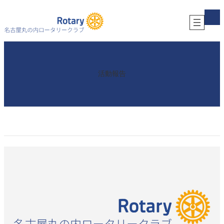
内
ア
容
イ
コ
を
ン
ス
リ
キ
ン
ク
ッ
プ
活動報告