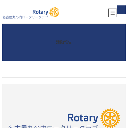
内
ア
容
イ
コ
を
ン
ス
リ
キ
ン
ク
ッ
プ
活動報告