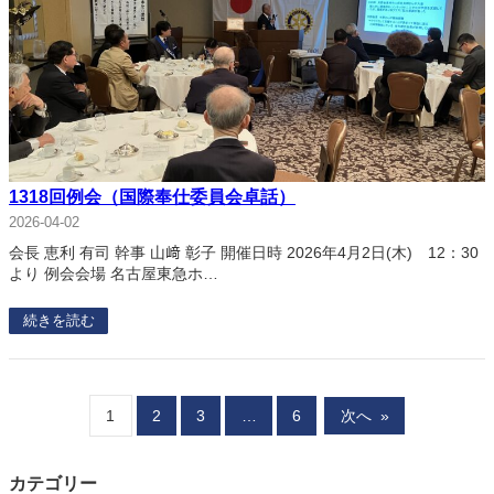
1318回例会（国際奉仕委員会卓話）
2026-04-02
会長 恵利 有司 幹事 山﨑 彰子 開催日時 2026年4月2日(木) 12：30
より 例会会場 名古屋東急ホ…
続きを読む
1
2
3
…
6
次へ
»
カテゴリー