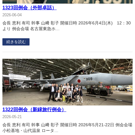
1323回例会（外部卓話）
2026-06-04
会長 恵利 有司 幹事 山﨑 彰子 開催日時 2026年6月4日(木) 12：30
より 例会会場 名古屋東急ホ…
続きを読む
1322回例会（新緑旅行例会）
2026-05-21
会長 恵利 有司 幹事 山﨑 彰子 開催日時 2026年5月21-22日 例会会場
小松基地・山代温泉 ロータ…