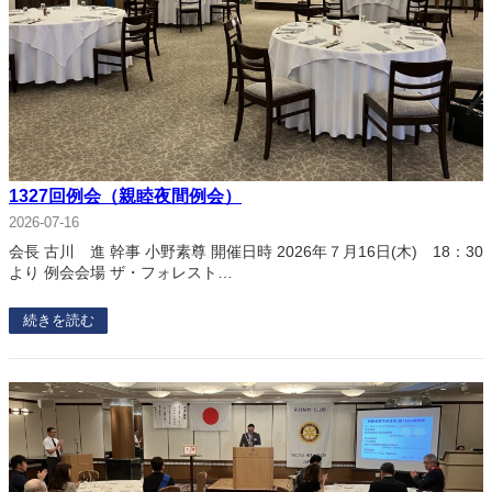
1327回例会（親睦夜間例会）
2026-07-16
会長 古川 進 幹事 小野素尊 開催日時 2026年７月16日(木) 18：30
より 例会会場 ザ・フォレスト…
続きを読む