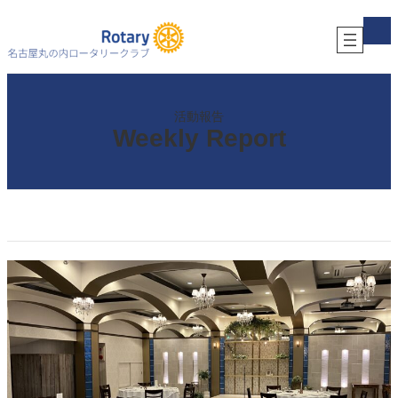
内
ア
容
イ
コ
を
ン
ス
リ
キ
ン
ク
ッ
プ
活動報告
Weekly Report