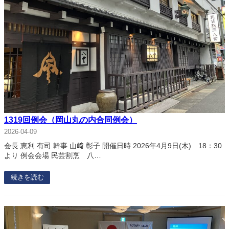
1319回例会（岡山丸の内合同例会）
2026-04-09
会長 恵利 有司 幹事 山﨑 彰子 開催日時 2026年4月9日(木) 18：30
より 例会会場 民芸割烹 八…
続きを読む